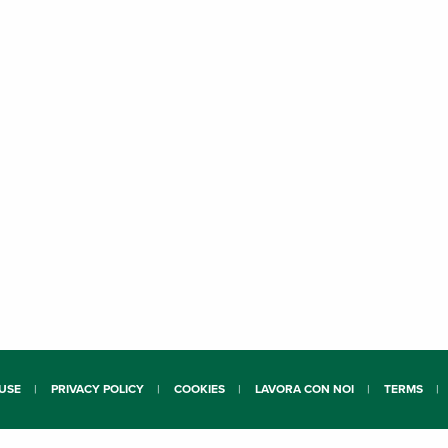
USE
PRIVACY POLICY
COOKIES
LAVORA CON NOI
TERMS