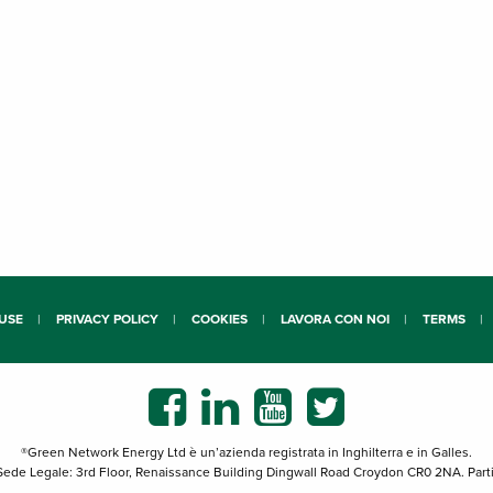
USE
PRIVACY POLICY
COOKIES
LAVORA CON NOI
TERMS
®Green Network Energy Ltd è un’azienda registrata in Inghilterra e in Galles.
ede Legale: 3rd Floor, Renaissance Building Dingwall Road Croydon CR0 2NA. Par