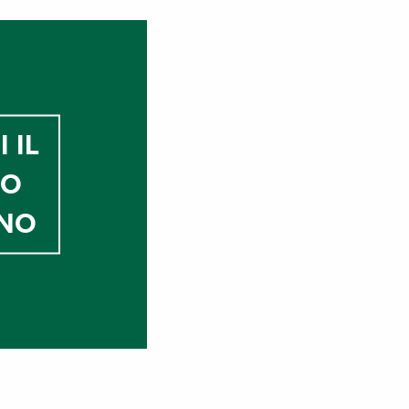
 IL
CO
ANO