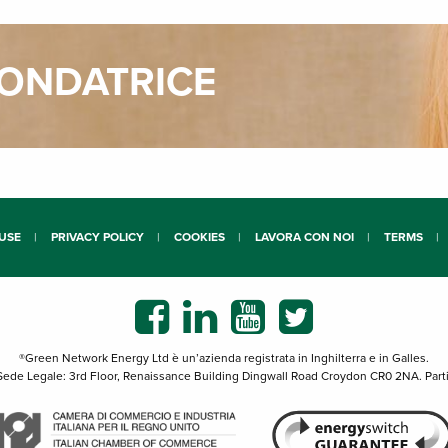
FONDATRICE
USE
PRIVACY POLICY
COOKIES
LAVORA CON NOI
TERMS
®Green Network Energy Ltd è un’azienda registrata in Inghilterra e in Galles.
ede Legale: 3rd Floor, Renaissance Building Dingwall Road Croydon CR0 2NA. Par