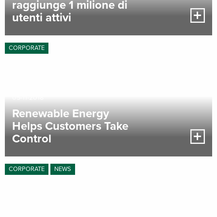
raggiunge 1 milione di
utenti attivi
CORPORATE
05-11-2018
Renewable Energy
Helps Customers Take
Control
CORPORATE
NEWS