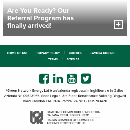
21-06-2018
Are You Ready? Our
Referral Program has
finally arrived!
TERMS OF USE
PRIVACY POLICY
COOKIES
LAVORA CON NOI
TERMS
SITEMAP
®Green Network Energy Ltd è un’azienda registrata in Inghilterra e in Galles.
Azienda Nr: 09523066. Sede Legale: 3rd Floor, Renaissance Building Dingwall
Road Croydon CR0 2NA. Partita IVA Nr: GB235703420